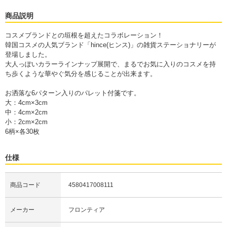
商品説明
コスメブランドとの垣根を超えたコラボレーション！
韓国コスメの人気ブランド「hince(ヒンス)」の雑貨ステーショナリーが
登場しました。
大人っぽいカラーラインナップ展開で、まるでお気に入りのコスメを持
ち歩くような華やぐ気分を感じることが出来ます。
お洒落な6パターン入りのパレット付箋です。
大：4cm×3cm
中：4cm×2cm
小：2cm×2cm
6柄×各30枚
仕様
商品コード
4580417008111
メーカー
フロンティア