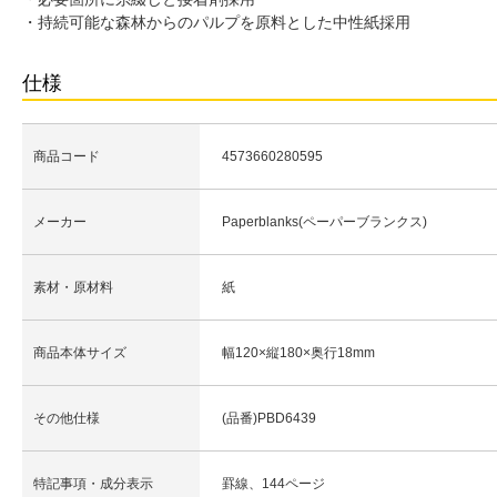
・持続可能な森林からのパルプを原料とした中性紙採用
仕様
商品コード
4573660280595
メーカー
Paperblanks(ペーパーブランクス)
素材・原材料
紙
商品本体サイズ
幅120×縦180×奥行18mm
その他仕様
(品番)PBD6439
特記事項・成分表示
罫線、144ページ