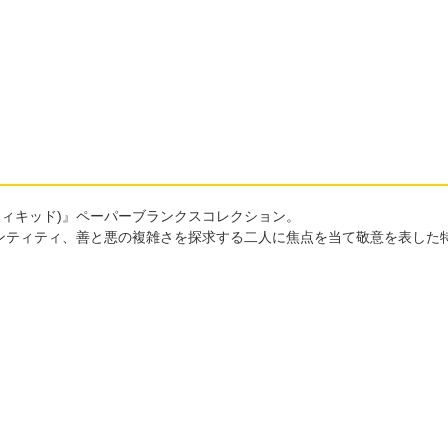
(ウィキッド)』ペーパーブランクスコレクション。
ンティティ、善と悪の複雑さを探求する二人に焦点を当て敬意を表した