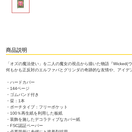
商品説明
「オズの魔法使い」を二人の魔女の視点から描いた物語『Wicked
何もかも正反対のエルファバとグリンダの奇跡的な友情や、アイデ
・ハードカバー
・144ページ
・ゴムバンド付き
・栞：1本
・ポーチタイプ：フリーポケット
・100％再生紙を利用した板紙
・装飾を施したデコラティブなカバー紙
・FSC認証ペーパー
・必要箇所に糸綴じと接着剤採用