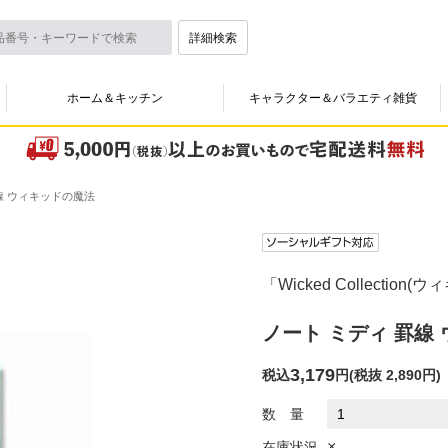
詳細検索
ホーム＆キッチン
キャラクター＆バラエティ雑貨
線 ウィキッドの魔法
「Wicked Collectio
ノート ミディ 罫線
3,179
税込
円
(
税抜 2,890円
)
数 量
×
在庫状況