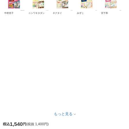
中村杏子
ニシワキタダシ
ネクタイ
みずじ
宮下和
もっと見る
1,540
税込
円
(
税抜 1,400円
)