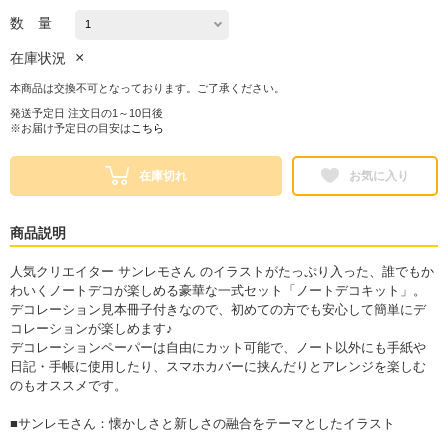
数 量
×
在庫状況
本商品は交換不可となっております。ご了承ください。
発送予定日 注文日の1～10日後
※お届け予定日の目安は
こちら
在庫切れ
お気に入り
商品説明
人気クリエイター サンレモさん のイラストがたっぷり入った、誰でもか
わいくノートデコが楽しめる豪華な一式セット「ノートデコキット」。
デコレーション見本冊子付きなので、初めての方でも安心して簡単にデ
コレーションが楽しめます♪
デコレーションペーパーは自由にカット可能で、ノート以外にも手紙や
日記・手帳に使用したり、スマホカバーに挟んだりとアレンジを楽しむ
のもオススメです。
■サンレモさん：懐かしさと新しさの融合をテーマとしたイラスト