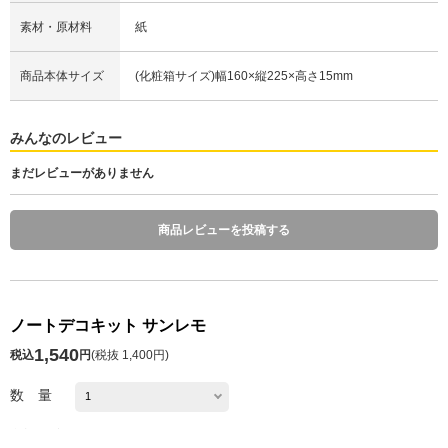
素材・原材料
紙
商品本体サイズ
(化粧箱サイズ)幅160×縦225×高さ15mm
みんなのレビュー
まだレビューがありません
商品レビューを投稿する
ノートデコキット サンレモ
1,540
税込
円
(
税抜 1,400円
)
数 量
本商品は交換不可となっております。ご了承ください。