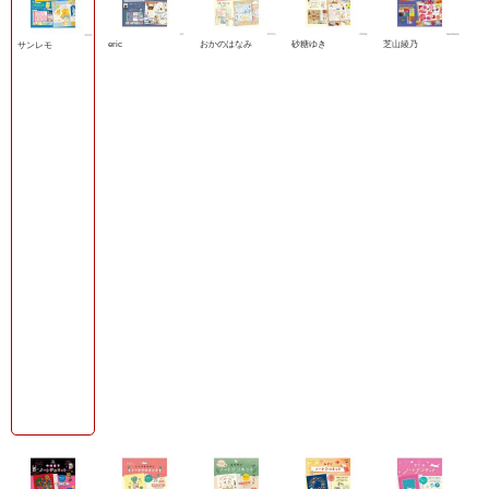
eric
おかのはなみ
砂糖ゆき
芝山綾乃
サンレモ