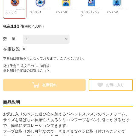
スンスンA
スンスンB
スンスン&ノンノ
スンスンC
スンスンD
ン
440
税込
円
(
税抜 400円
)
数 量
×
在庫状況
本商品は交換不可となっております。ご了承ください。
発送予定日 注文日の1～10日後
※お届け予定日の目安は
こちら
在庫切れ
お気に入り
商品説明
お気に入りのペンに遊び心を加えるパペットスンスンのペンチャーム。
サイズを選ばない伸縮性のあるシリコンフープをペンに引っかけるだけ
で、簡単にデコレーションできます。
フープは取り外し可能なので、さまざまなペンに取り付けることがで