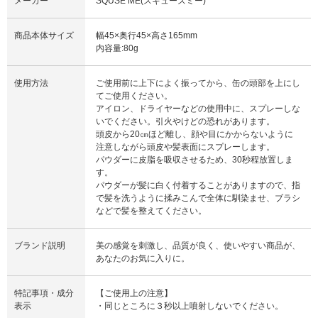
メーカー
SQUSE ME(スキューズミー)
商品本体サイズ
幅45×奥行45×高さ165mm
内容量:80g
使用方法
ご使用前に上下によく振ってから、缶の頭部を上にし
てご使用ください。
アイロン、ドライヤーなどの使用中に、スプレーしな
いでください。引火やけどの恐れがあります。
頭皮から20㎝ほど離し、顔や目にかからないように
注意しながら頭皮や髪表面にスプレーします。
パウダーに皮脂を吸収させるため、30秒程放置しま
す。
パウダーが髪に白く付着することがありますので、指
で髪を洗うように揉みこんで全体に馴染ませ、ブラシ
などで髪を整えてください。
ブランド説明
美の感覚を刺激し、品質が良く、使いやすい商品が、
あなたのお気に入りに。
特記事項・成分
【ご使用上の注意】
表示
・同じところに３秒以上噴射しないでください。