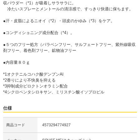
収パウダー（*1）が吸着しサラサラに。
冷たいスプレーとメントールの清涼感で、すっきり快適に保ちます。
●汗・皮脂によるニオイ（*2）・頭皮のかゆみ（*3）をケア。
●コンディショニング成分配合（*4）。
●５つのフリー処方（パラベンフリー、サルフェートフリー、紫外線吸収
剤フリー、着色剤フリー、鉱物油フリー
●内容量８０ｇ
*1オクテニルコハク酸デンプンAl
*2香りにより不快臭を抑える
*3抑制成分ピロクトンオラミン配合
*4シクロペンタシロキサン、ミリスチン酸イソプロピル
仕様
商品コード
4573294774927