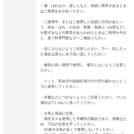
・傷・はれもの・湿しんなど、頭皮に異常があるとき
はご使用をおやめください。
・ご使用中、またはご使用した頭皮に日光があたっ
て、赤み・はれ・かゆみ・刺激・色抜け（白斑など）
や黒ずみなどの異常があらわれたときはご使用を中止
し、皮フ科専門医などへご相談ください。
・目に入らないようご注意ください。万一、目に入っ
た場合は直ちに水で洗い流してください。
・換気の良い場所で使用し、吸引しないようご注意く
ださい。
・ペット、乳幼児や認知症等の方の手の届かないとこ
ろに保管してください。
・衣服などにつかないようにご注意ください。ついた
場合はていねいに洗ってください。
・火気と高温に注意。
高圧ガスを使用した可燃性の製品であり、危険なた
め、下記の注意を守ってください。
(1)炎や火気の近くで使用しないでください。