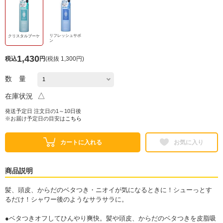
リフレッシュサボ
クリスタルブーケ
ン
1,430
税込
円
(
税抜 1,300円
)
数 量
△
在庫状況
発送予定日 注文日の1～10日後
※お届け予定日の目安は
こちら
カートに入れる
お気に入り
商品説明
髪、頭皮、からだのベタつき・ニオイが気になるときに！シューっとす
るだけ！シャワー後のようなサラサラに。
●ベタつきオフしてひんやり爽快。髪や頭皮、からだのベタつきを皮脂吸