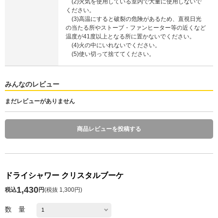
(2)火気を使用している室内で大量に使用しないで
ください。
(3)高温にすると破裂の危険があるため、直視日光
の当たる所やストーブ・ファンヒーター等の近くなど
温度が41度以上となる所に置かないでください。
(4)火の中にいれないでください。
(5)使い切って捨ててください。
みんなのレビュー
まだレビューがありません
商品レビューを投稿する
ドライシャワー クリスタルブーケ
1,430
税込
円
(
税抜 1,300円
)
数 量