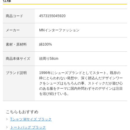
仕様
商品コード
4573155045920
メーカー
MNインターファッション
素材・原材料
綿100%
商品本体サイズ
頭周り58cm
ブランド説明
1996年にシューズブランドとしてスタート。既存の
枠にとらわれない発想や、深く踏込んだデザインワー
クをシューズはもちろんの事、ストイックだが遊び心
のある服をテーマに国内外問わずそのデザインは注目
を浴び続けている。
こちらもおすすめ
Tシャツ Mサイズ ブラック
トートバッグ ブラック