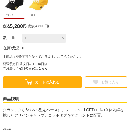
イエロー
ブラック
5,280
税込
円
(
税抜 4,800円
)
数 量
○
在庫状況
本商品は交換不可となっております。ご了承ください。
発送予定日 注文日の1～10日後
※お届け予定日の目安は
こちら
カートに入れる
お気に入り
商品説明
クラシックな6パネル型をベースに、フロントにLOFTロゴの立体刺繍を
施したデザインキャップ。コラボタグをアクセントに配置。