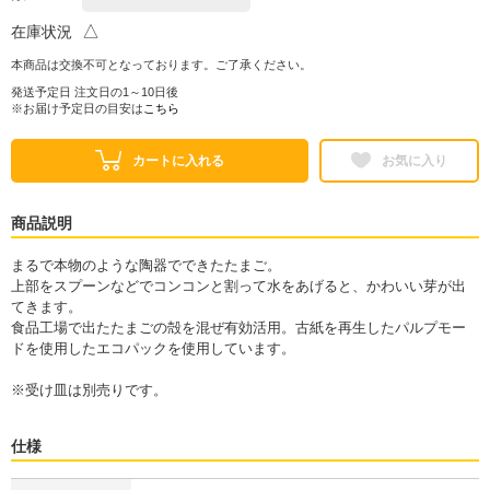
△
在庫状況
本商品は交換不可となっております。ご了承ください。
発送予定日 注文日の1～10日後
※お届け予定日の目安は
こちら
カートに入れる
お気に入り
商品説明
まるで本物のような陶器でできたたまご。
上部をスプーンなどでコンコンと割って水をあげると、かわいい芽が出
てきます。
食品工場で出たたまごの殻を混ぜ有効活用。古紙を再生したパルプモー
ドを使用したエコパックを使用しています。
※受け皿は別売りです。
仕様