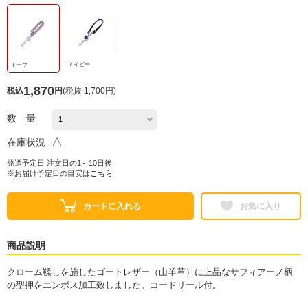
ネイビー
トープ
1,870
税込
円
(
税抜 1,700円
)
数 量
△
在庫状況
発送予定日 注文日の1～10日後
※お届け予定日の目安は
こちら
カートに入れる
お気に入り
商品説明
クローム鞣しを施したゴートレザー（山羊革）に上品なサフィアーノ柄
の型押をエンボス加工致しました。コードリール付。