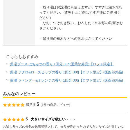
・残り湯はお洗濯にも使えますが、すすぎは清水で行
ってください。(柔軟仕上げ剤はすすぎ後にご使用く
ださい)
なお、つけおき洗い、おろしたての衣類の洗濯はお
さけください。
・残り湯の植木などへの散水はさけてください
こちらもおすすめ
薬湯プラス はちみつの香り 1回分 30g(医薬部外品)【ロフト限定】
薬湯 ザクロ&ローズヒップの香り 1回分 30g【ロフト限定】(医薬部外品)
薬湯 ラベンダー&オレンジの香り 1回分 30g【ロフト限定】(医薬部外品)
みんなのレビュー
5
満足度
(
1
件の商品レビュー)
5
大きいサイズが欲しい・・・
お試しサイズの分包を数種類購入して、香りが良かったので大きいサイズが欲しいな