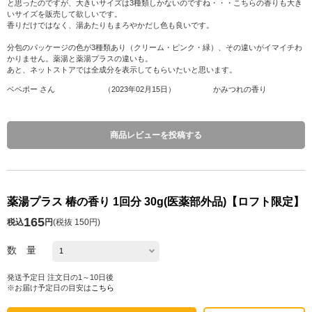
と思ったのですが、大きいサイズは3種類しかないのですね・・・こちらの香りも大き
いサイズを販売して欲しいです。
香りだけではなく、湯あたりもまろやかだし色も良いです。
分包のパッケージの色が3種類あり（クリーム・ピンク・緑）、その違いがイマイチわ
かりません。薬湯と薬湯プラスの違いも。
あと、ネットストアでは全成分を表示してもらいたいと思います。
ベベポー
さん
（
2023年02月15日
）
かみつれの香り
商品レビューを投稿する
薬湯プラス 椿の香り 1回分 30g(医薬部外品)【ロフト限定】
165
税込
円
(
税抜 150円
)
数 量
発送予定日 注文日の1～10日後
※お届け予定日の目安は
こちら