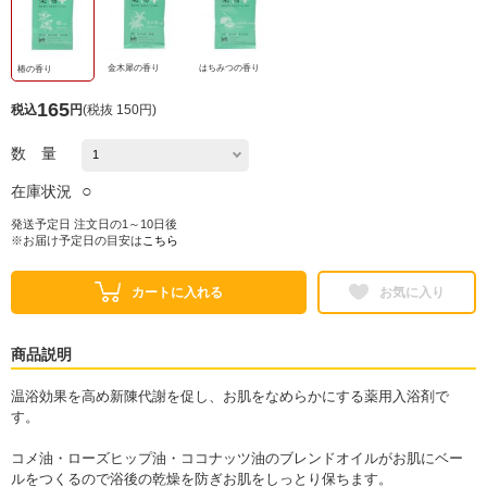
金木犀の香り
はちみつの香り
椿の香り
165
税込
円
(
税抜 150円
)
数 量
○
在庫状況
発送予定日 注文日の1～10日後
※お届け予定日の目安は
こちら
カートに入れる
お気に入り
商品説明
温浴効果を高め新陳代謝を促し、お肌をなめらかにする薬用入浴剤で
す。
コメ油・ローズヒップ油・ココナッツ油のブレンドオイルがお肌にベー
ルをつくるので浴後の乾燥を防ぎお肌をしっとり保ちます。