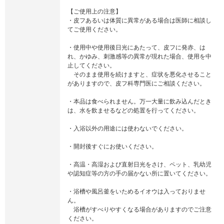
【ご使用上の注意】
・皮フあるいは体質に異常がある場合は医師に相談し
てご使用ください。
・使用中や使用後日光にあたって、皮フに発赤、は
れ、かゆみ、刺激感等の異常が現れた場合、使用を中
止してください。
そのまま使用を続けますと、症状を悪化させること
がありますので、皮フ科専門医にご相談ください。
・本品は食べられません。万一大量に飲み込んだとき
は、水を飲ませるなどの処置を行ってください。
・入浴以外の用途には使わないでください。
・開封後すぐにお使いください。
・高温・高湿および直射日光をさけ、ペット、乳幼児
や認知症等の方の手の届かない所に置いてください。
・浴槽や風呂釜をいためるイオウは入っておりませ
ん。
浴槽がすべりやすくなる場合がありますのでご注意
ください。