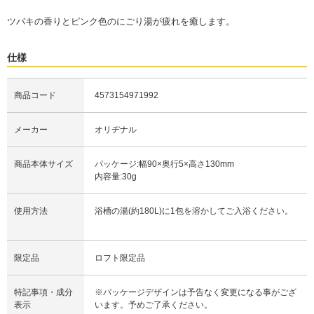
ツバキの香りとピンク色のにごり湯が疲れを癒します。
仕様
商品コード
4573154971992
メーカー
オリヂナル
商品本体サイズ
パッケージ:幅90×奥行5×高さ130mm
内容量:30g
使用方法
浴槽の湯(約180L)に1包を溶かしてご入浴ください。
限定品
ロフト限定品
特記事項・成分
※パッケージデザインは予告なく変更になる事がござ
表示
います。予めご了承ください。