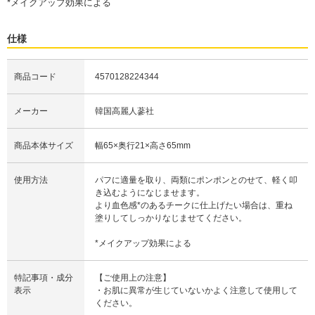
*メイクアップ効果による
仕様
商品コード
4570128224344
メーカー
韓国高麗人蔘社
商品本体サイズ
幅65×奥行21×高さ65mm
使用方法
パフに適量を取り、両類にポンポンとのせて、軽く叩
き込むようになじませます。
より血色感*のあるチークに仕上げたい場合は、重ね
塗りしてしっかりなじませてください。
*メイクアップ効果による
特記事項・成分
【ご使用上の注意】
表示
・お肌に異常が生じていないかよく注意して使用して
ください。