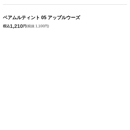
ベアムルティント 05 アップルウーズ
1,210
税込
円
(
税抜 1,100円
)
数 量
発送予定日 注文日の1～10日後
※お届け予定日の目安は
こちら
カートに入れる
お気に入り
シェアする
株式会社ロフト
東京都公安委員会 第303319700768号