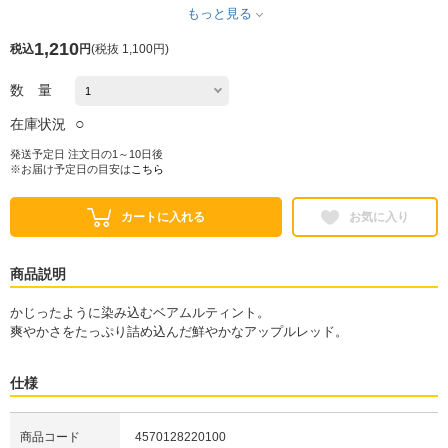
もっと見る
1,210
税込
円
(
税抜 1,100円
)
数 量
○
在庫状況
発送予定日 注文日の1～10日後
※お届け予定日の目安は
こちら
カートに入れる
お気に入り
商品説明
かじったように染み込むベアムルティント。
爽やかさをたっぷり詰め込んだ鮮やかなアップルレッド。
仕様
商品コード
4570128220100