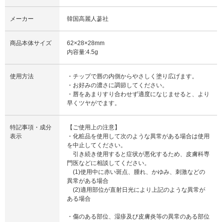
メーカー
韓国高麗人蔘社
商品本体サイズ
62×28×28mm
内容量:4.5g
使用方法
・チップで唇の内側からやさしく塗り広げます。
・お好みの濃さに調節してください。
・唇をあまりすり合わせず適度になじませると、より
早くツヤがでます。
特記事項・成分
【ご使用上の注意】
表示
・化粧品を使用して次のような異常がある場合は使用
を中止してください。
引き続き使用すると症状が悪化するため、皮膚科専
門医などに相談してください。
(1)使用中に赤い斑点、腫れ、かゆみ、刺激などの
異常がある場合
(2)適用部位が直射日光により上記のような異常が
ある場合
・傷のある部位、湿疹及び皮膚炎等の異常のある部位