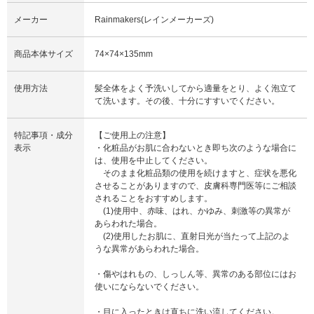
メーカー
Rainmakers(レインメーカーズ)
商品本体サイズ
74×74×135mm
使用方法
髪全体をよく予洗いしてから適量をとり、よく泡立て
て洗います。その後、十分にすすいでください。
特記事項・成分
【ご使用上の注意】
表示
・化粧品がお肌に合わないとき即ち次のような場合に
は、使用を中止してください。
そのまま化粧品類の使用を続けますと、症状を悪化
させることがありますので、皮膚科専門医等にご相談
されることをおすすめします。
(1)使用中、赤味、はれ、かゆみ、刺激等の異常が
あらわれた場合。
(2)使用したお肌に、直射日光が当たって上記のよ
うな異常があらわれた場合。
・傷やはれもの、しっしん等、異常のある部位にはお
使いにならないでください。
・目に入ったときは直ちに洗い流してください。