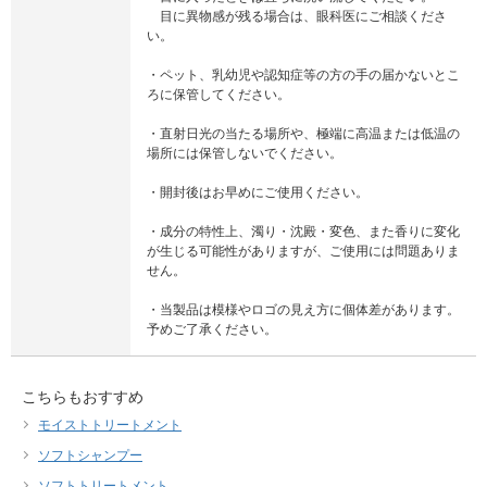
目に異物感が残る場合は、眼科医にご相談くださ
い。
・ペット、乳幼児や認知症等の方の手の届かないとこ
ろに保管してください。
・直射日光の当たる場所や、極端に高温または低温の
場所には保管しないでください。
・開封後はお早めにご使用ください。
・成分の特性上、濁り・沈殿・変色、また香りに変化
が生じる可能性がありますが、ご使用には問題ありま
せん。
・当製品は模様やロゴの見え方に個体差があります。
予めご了承ください。
こちらもおすすめ
モイストトリートメント
ソフトシャンプー
ソフトトリートメント