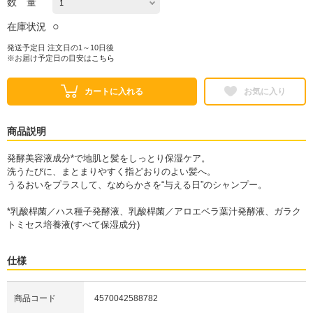
数 量
○
在庫状況
発送予定日 注文日の1～10日後
※お届け予定日の目安は
こちら
カートに入れる
お気に入り
商品説明
発酵美容液成分*で地肌と髪をしっとり保湿ケア。
洗うたびに、まとまりやすく指どおりのよい髪へ。
うるおいをプラスして、なめらかさを“与える日”のシャンプー。
*乳酸桿菌／ハス種子発酵液、乳酸桿菌／アロエベラ葉汁発酵液、ガラク
トミセス培養液(すべて保湿成分)
仕様
商品コード
4570042588782