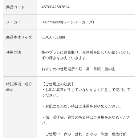
商品コード
4570042587624
メーカー
Rainmakers(レインメーカーズ)
商品本体サイズ
61×16×61mm
使用方法
指やブラシに適量取り、立体感を出したい部分に少し
ずつ輝きを加えていきます。
おすすめの使用場所：頬・鼻・目頭・唇の山
特記事項・成分
【ご使用上の注意】
表示
・お肌に異常が生じていないかよく注意して使用して
ください。
・お肌に合わない時はご使用をおやめください。
・傷、湿疹等、異常のある時はご使用をおやめくださ
い。
・ご使用中、赤み、はれ、かゆみ、刺激、色抜け(白