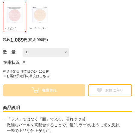
ムーンベージュ
ルナピンク
1,089
税込
円
(
税抜 990円
)
数 量
×
在庫状況
発送予定日 注文日の1～10日後
※お届け予定日の目安は
こちら
在庫切れ
お気に入り
商品説明
・「ラメ」ではなく「面」で光る、濡れツヤ感
微細なパールを高配合することで、鏡(ミラー)のように光を反射。
一瞬で上品な仕上がりに。