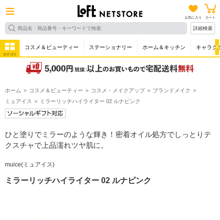
お気に入り
カート
詳細検索
コスメ＆ビューティー
ステーショナリー
ホーム＆キッチン
キャラク
カテゴリ
ホーム
コスメ＆ビューティー
コスメ・メイクアップ
ブランドメイク
ミュアイス
ミラーリッチハイライター 02 ルナピンク
ひと塗りでミラーのような輝き！密着オイル処方でしっとりテ
クスチャで上品濡れツヤ肌に。
muice(ミュアイス)
ミラーリッチハイライター 02 ルナピンク