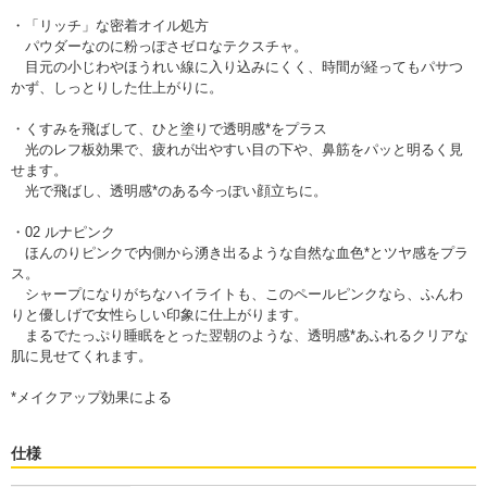
・「リッチ」な密着オイル処方
パウダーなのに粉っぽさゼロなテクスチャ。
目元の小じわやほうれい線に入り込みにくく、時間が経ってもパサつ
かず、しっとりした仕上がりに。
・くすみを飛ばして、ひと塗りで透明感*をプラス
光のレフ板効果で、疲れが出やすい目の下や、鼻筋をパッと明るく見
せます。
光で飛ばし、透明感*のある今っぽい顔立ちに。
・02 ルナピンク
ほんのりピンクで内側から湧き出るような自然な血色*とツヤ感をプラ
ス。
シャープになりがちなハイライトも、このペールピンクなら、ふんわ
りと優しげで女性らしい印象に仕上がります。
まるでたっぷり睡眠をとった翌朝のような、透明感*あふれるクリアな
肌に見せてくれます。
*メイクアップ効果による
仕様