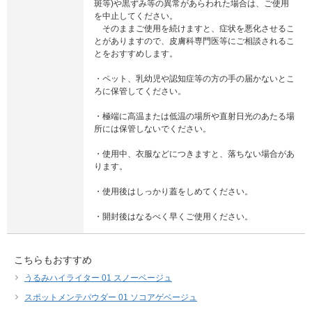
斑等)や黒ずみ等の異常があらわれた場合は、ご使用
を中止してください。
そのままご使用を続けますと、症状を悪化させるこ
とがありますので、皮膚科専門医等にご相談されるこ
とをおすすめします。
・ペット、乳幼児や認知症等の方の手の届かないとこ
ろに保管してください。
・極端に高温または低温の場所や直射日光のあたる場
所には保管しないでください。
・使用中、衣服などにつきますと、落ちない場合があ
ります。
・使用後はしっかり蓋をしめてください。
・開封後はなるべく早くご使用ください。
こちらもおすすめ
うるみハイライター 01 スノーベージュ
スポットメンテパウダー 01 ソコアゲベージュ