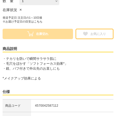
数 量
×
在庫状況
発送予定日 注文日の1～10日後
※お届け予定日の目安は
こちら
在庫切れ
お気に入り
商品説明
・テカリを防いで瞬間サラサラ肌に
・毛穴をぼかす「ソフトフォーカス効果*」
・鏡、パフ付きで外出先のお直しにも
*メイクアップ効果による
仕様
商品コード
4570042587112