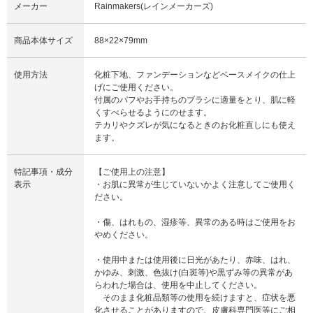
メーカー
Rainmakers(レインメーカーズ)
商品本体サイズ
88×22×79mm
使用方法
化粧下地、ファンデーションなどベースメイクの仕上
げにご使用ください。
付属のパフやお手持ちのブラシに適量をとり、肌に軽
くすべらせるようにのせます。
テカリやクズレが気になるときのお化粧直しにも使え
ます。
特記事項・成分
【ご使用上の注意】
表示
・お肌に異常が生じていないかよく注意してご使用く
ださい。
・傷、はれもの、湿疹等、異常のある時はご使用をお
やめください。
・使用中または使用後に日光があたり、赤味、はれ、
かゆみ、刺激、色抜け(白斑等)や黒ずみ等の異常があ
らわれた場合は、使用を中止してください。
そのまま化粧品類等の使用を続けますと、症状を悪
化させることがありますので、皮膚科専門医等にご相