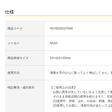
仕様
商品コード
4570030107049
メーカー
NUVI
商品本体サイズ
63×162×35mm
使用方法
適量を手のひらに取ってよく伸ばして から、
特記事項・成分表示
【ご使用上の注意】
・お肌に異常が生じていないかよく注意して
そのまま化粧品類の使用を続けますと、症状
(1)使用中、赤味、はれ、かゆみ、刺激、色
(2)使用したお肌に、直射日光があたって上