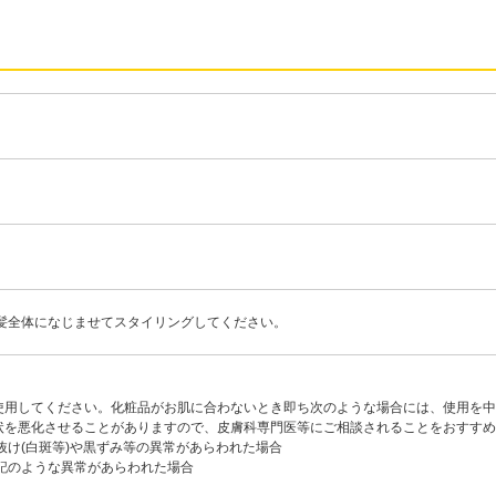
髪全体になじませてスタイリングしてください。
使用してください。化粧品がお肌に合わないとき即ち次のような場合には、使用を中
を悪化させることがありますので、皮膚科専門医等にご相談されることをおすすめ
抜け(白斑等)や黒ずみ等の異常があらわれた場合
記のような異常があらわれた場合