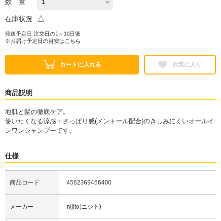
数 量
△
在庫状況
発送予定日 注文日の1～10日後
※お届け予定日の目安は
こちら
カートに入れる
お気に入り
商品説明
地肌と髪の徹底ケア。
使いたくなる涼感・さっぱり感(メントール配合)のきしみにくいオールイ
ンワンシャンプーです。
仕様
商品コード
4562369456400
メーカー
nijito(ニジト)