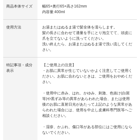
商品本体サイズ
幅65×奥行65×高さ162mm
内容量:400ml
使用方法
お湯またはぬるま湯で髪全体を濡らします。
髪の長さに合わせて適量を手にとり泡立てて、頭皮に
爪を立てないように洗ってください。
洗い終えたら、お湯またはぬるま湯で洗い流してくだ
さい。
特記事項・成分
【ご使用上の注意】
表示
・お肌に異常が生じていないかよく注意してご使用く
ださい。お肌に合わないときは、ご使用をおやめくだ
さい。
・使用中に赤み、はれ、かゆみ、刺激、色抜け(白斑
等)や黒ずみ等の異常があらわれた場合、または使用
後のお肌に直射日光があたって上記のような異常があ
らわれた場合には、使用を中止し皮膚科専門医等へご
相談ください。
・湿疹、かぶれ、傷口等がある部位にはご使用になら
ないでください。