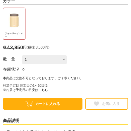
カラー
フォーギーイエロ
ー
3,850
税込
円
(
税抜 3,500円
)
数 量
○
在庫状況
本商品は交換不可となっております。ご了承ください。
発送予定日 注文日の1～10日後
※お届け予定日の目安は
こちら
カートに入れる
お気に入り
商品説明