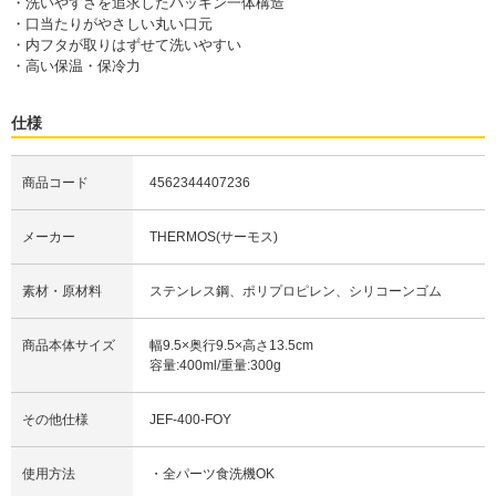
・洗いやすさを追求したパッキン一体構造
・口当たりがやさしい丸い口元
・内フタが取りはずせて洗いやすい
・高い保温・保冷力
仕様
商品コード
4562344407236
メーカー
THERMOS(サーモス)
素材・原材料
ステンレス鋼、ポリプロピレン、シリコーンゴム
商品本体サイズ
幅9.5×奥行9.5×高さ13.5cm
容量:400ml/重量:300g
その他仕様
JEF-400-FOY
使用方法
・全パーツ食洗機OK