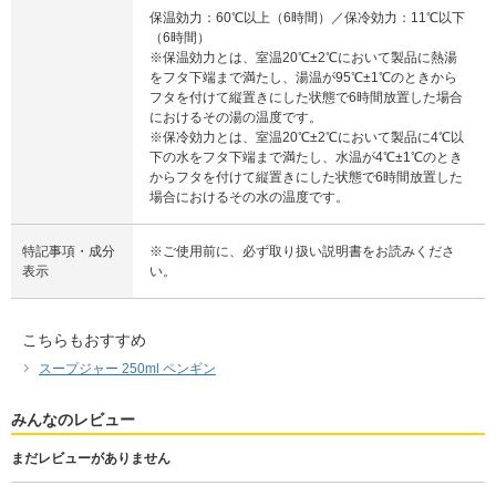
保温効力：60℃以上（6時間）／保冷効力：11℃以下
（6時間）
※保温効力とは、室温20℃±2℃において製品に熱湯
をフタ下端まで満たし、湯温が95℃±1℃のときから
フタを付けて縦置きにした状態で6時間放置した場合
におけるその湯の温度です。
※保冷効力とは、室温20℃±2℃において製品に4℃以
下の水をフタ下端まで満たし、水温が4℃±1℃のとき
からフタを付けて縦置きにした状態で6時間放置した
場合におけるその水の温度です。
特記事項・成分
※ご使用前に、必ず取り扱い説明書をお読みくださ
表示
い。
こちらもおすすめ
スープジャー 250ml ペンギン
みんなのレビュー
まだレビューがありません