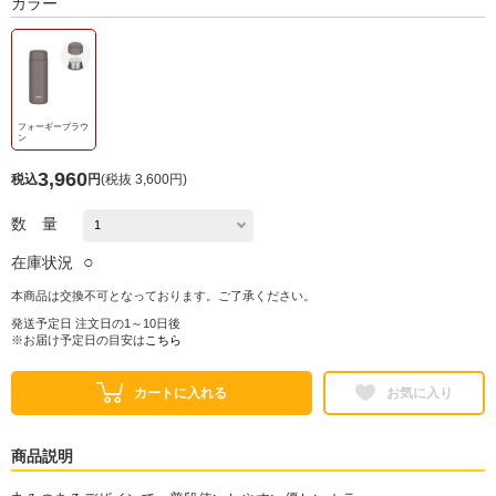
カラー
フォーギーブラウ
ン
3,960
税込
円
(
税抜 3,600円
)
数 量
○
在庫状況
本商品は交換不可となっております。ご了承ください。
発送予定日 注文日の1～10日後
※お届け予定日の目安は
こちら
カートに入れる
お気に入り
商品説明