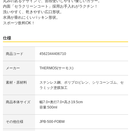
丸みのあるデザインで、普段使いしやすい優しいカラー。
内面「セラクリーンコート」採用お手入れがラクチン！
洗いやすく、乾きやすい広口形状。
水滴が垂れにくいパッキン形状。
スポーツ飲料OK！
仕様
商品コード
4562344406710
メーカー
THERMOS(サーモス)
素材・原材料
ステンレス鋼、ポリプロピレン、シリコーンゴム、セ
ラミック塗膜加工
商品本体サイズ
幅7.0×奥行7.0×高さ19.5cm
容量:500ml
その他仕様
JPB-500-FOBW