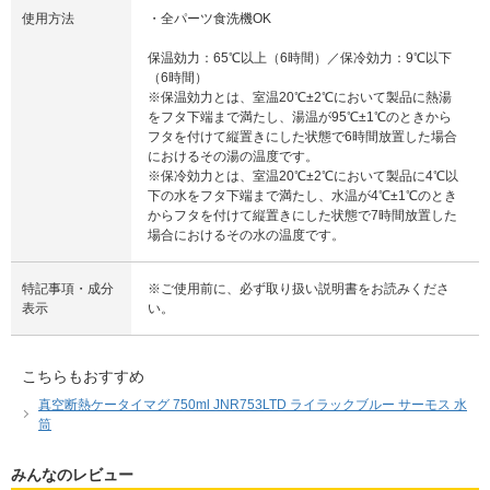
使用方法
・全パーツ食洗機OK
保温効力：65℃以上（6時間）／保冷効力：9℃以下
（6時間）
※保温効力とは、室温20℃±2℃において製品に熱湯
をフタ下端まで満たし、湯温が95℃±1℃のときから
フタを付けて縦置きにした状態で6時間放置した場合
におけるその湯の温度です。
※保冷効力とは、室温20℃±2℃において製品に4℃以
下の水をフタ下端まで満たし、水温が4℃±1℃のとき
からフタを付けて縦置きにした状態で7時間放置した
場合におけるその水の温度です。
特記事項・成分
※ご使用前に、必ず取り扱い説明書をお読みくださ
表示
い。
こちらもおすすめ
真空断熱ケータイマグ 750ml JNR753LTD ライラックブルー サーモス 水
筒
みんなのレビュー