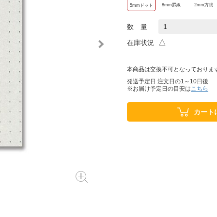
8mm罫線
2mm方眼
5mmドット
数 量
△
在庫状況
本商品は交換不可となっておりま
発送予定日 注文日の1～10日後
※お届け予定日の目安は
こちら
カート