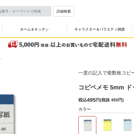
詳細検索
ホーム＆キッチン
キャラクター＆バラエティ雑貨
ト
一度の記入で複数枚コピ
コピペメモ 5mm ド
495
税込
円
(
税抜 450円
)
カラー