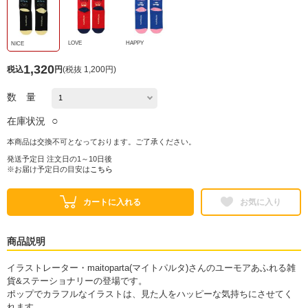
LOVE
HAPPY
NICE
1,320
税込
円
(
税抜 1,200円
)
数 量
○
在庫状況
本商品は交換不可となっております。ご了承ください。
発送予定日 注文日の1～10日後
※お届け予定日の目安は
こちら
カートに入れる
お気に入り
商品説明
イラストレーター・maitoparta(マイトパルタ)さんのユーモアあふれる雑
貨&ステーショナリーの登場です。
ポップでカラフルなイラストは、見た人をハッピーな気持ちにさせてく
れます。