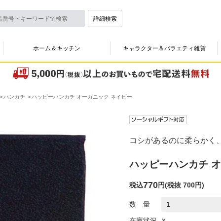
詳細検索
ホーム＆キッチン
キャラクター＆バラエティ雑貨
ハンカチ
ハッピーハンカチ オーガニック ネイビー
コシがあるのに柔らかく
ハッピーハンカチ オ
770
税込
円
(
税抜 700円
)
数 量
×
在庫状況