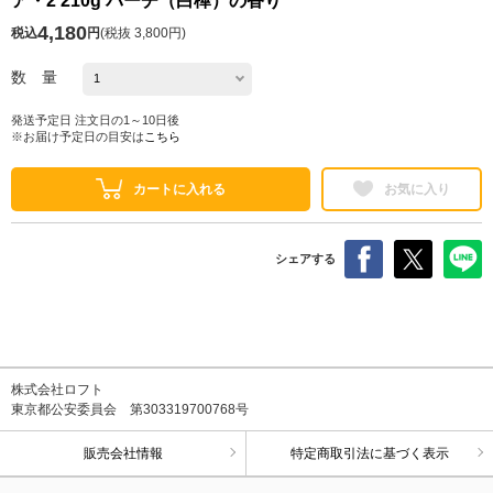
ア・2 210g バーチ（白樺）の香り
4,180
税込
円
(
税抜 3,800円
)
数 量
発送予定日 注文日の1～10日後
※お届け予定日の目安は
こちら
カートに入れる
お気に入り
シェアする
株式会社ロフト
東京都公安委員会 第303319700768号
販売会社情報
特定商取引法に基づく表示