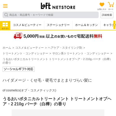
お気に入り
カート
詳細検索
コスメ＆ビューティー
ステーショナリー
ホーム＆キッチン
キャラク
カテゴリ
ホーム
コスメ＆ビューティー
ヘアケア・スタイリング剤
トリートメント・コンディショナー
サロン系トリートメント・コンディショナー
うるおいボタニカルトリートメント トリートメントオブヘア・2 210g バーチ（白樺）
の香り
ハイダメージ・くせ毛・硬毛でまとまりづらい髪に
of cosmetics(オブ・コスメティックス)
うるおいボタニカルトリートメント トリートメントオブヘ
ア・2 210g バーチ（白樺）の香り