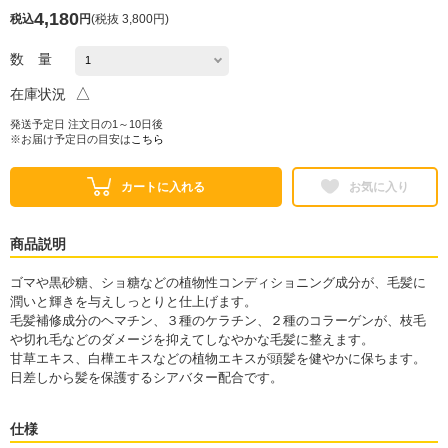
4,180
税込
円
(
税抜 3,800円
)
数 量
△
在庫状況
発送予定日 注文日の1～10日後
※お届け予定日の目安は
こちら
カートに入れる
お気に入り
商品説明
ゴマや黒砂糖、ショ糖などの植物性コンディショニング成分が、毛髪に
潤いと輝きを与えしっとりと仕上げます。
毛髪補修成分のヘマチン、３種のケラチン、２種のコラーゲンが、枝毛
や切れ毛などのダメージを抑えてしなやかな毛髪に整えます。
甘草エキス、白樺エキスなどの植物エキスが頭髪を健やかに保ちます。
日差しから髪を保護するシアバター配合です。
仕様