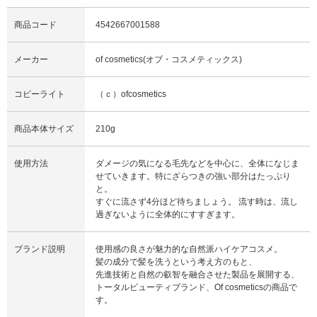
商品コード
4542667001588
メーカー
of cosmetics(オブ・コスメティックス)
コピーライト
（ｃ）ofcosmetics
商品本体サイズ
210g
使用方法
ダメージの気になる毛先などを中心に、全体になじま
せていきます。特にざらつきの強い部分はたっぷり
と。
すぐに流さず4分ほど待ちましょう。 流す時は、流し
過ぎないように全体的にすすぎます。
ブランド説明
使用感の良さが魅力的な自然派ハイケアコスメ。
髪の成分で髪を洗うという考え方のもと、
先進技術と自然の叡智を融合させた製品を展開する、
トータルビューティブランド、Of cosmeticsの商品で
す。