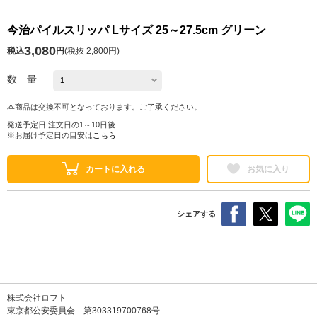
今治パイルスリッパ Lサイズ 25～27.5cm グリーン
3,080
税込
円
(
税抜 2,800円
)
数 量
本商品は交換不可となっております。ご了承ください。
発送予定日 注文日の1～10日後
※お届け予定日の目安は
こちら
カートに入れる
お気に入り
シェアする
株式会社ロフト
東京都公安委員会 第303319700768号