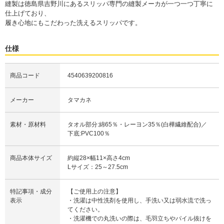
縫製は徳島県吉野川にあるスリッパ専門の縫製メーカが一つ一つ丁寧に
仕上げており、
履き心地にもこだわった洗えるスリッパです。
仕様
商品コード
4540639200816
メーカー
タマカネ
素材・原材料
タオル部分:綿65％・レーヨン35％(白樺繊維配合)／
下底:PVC100％
商品本体サイズ
約縦28×幅11×高さ4cm
Lサイズ：25～27.5cm
特記事項・成分
【ご使用上の注意】
表示
・洗濯は中性洗剤を使用し、手洗い又は弱水流で洗っ
てください。
・洗濯機での丸洗いの際は、毛羽立ちやパイル抜けを