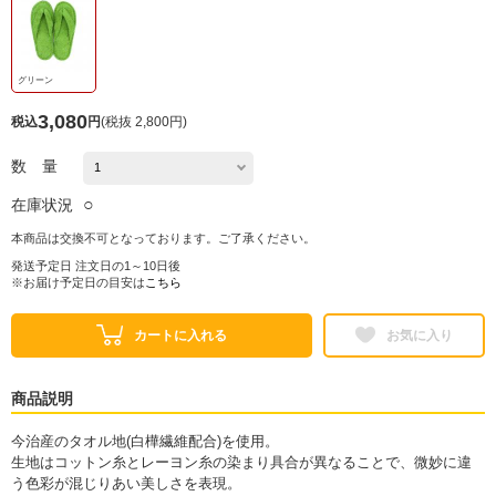
グリーン
3,080
税込
円
(
税抜 2,800円
)
数 量
○
在庫状況
本商品は交換不可となっております。ご了承ください。
発送予定日 注文日の1～10日後
※お届け予定日の目安は
こちら
カートに入れる
お気に入り
商品説明
今治産のタオル地(白樺繊維配合)を使用。
生地はコットン糸とレーヨン糸の染まり具合が異なることで、微妙に違
う色彩が混じりあい美しさを表現。