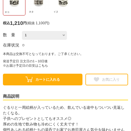
ネタ
イヌ
ネコ
1,210
税込
円
(
税抜 1,100円
)
数 量
○
在庫状況
本商品は交換不可となっております。ご了承ください。
発送予定日 注文日の1～10日後
※お届け予定日の目安は
こちら
カートに入れる
お気に入り
商品説明
ぐるりと一周絵柄が入っているため、飲んでいる途中もついつい見返し
たくなる。
子供へのプレゼントとしてもオススメ◎
厚めの生地で飲み物も冷めにくく丈夫です！
個性あふれる絵柄たちの湯呑でお家でお寿司屋さん気分を味わいません