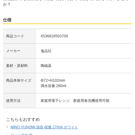
か？
仕様
商品コード
4536818503700
メーカー
逸品社
素材・原材料
陶磁器
商品本体サイズ
Φ72×H102mm
満水容量:280ml
使用方法
家庭用電子レンジ、家庭用食洗機使用可能
こちらもおすすめ
MINO YUNOMI 湯呑 桜雅 270ml ホワイト