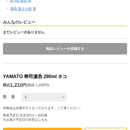
結 yui 湯呑 墨
湯呑 富士小紋 青
みんなのレビュー
まだレビューがありません
商品レビューを投稿する
YAMATO 寿司湯呑 280ml ネコ
1,210
税込
円
(
税抜 1,100円
)
数 量
本商品は交換不可となっております。ご了承ください。
発送予定日 注文日の1～10日後
※お届け予定日の目安は
こちら