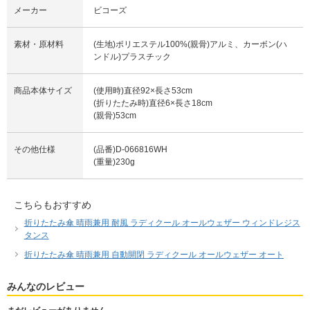
メーカー
ビコーズ
素材・原材料
(生地)ポリエステル100%(親骨)アルミ、カーボン(ハ
ンドル)プラスチック
商品本体サイズ
(使用時)直径92×長さ53cm
(折りたたみ時)直径6×長さ18cm
(親骨)53cm
その他仕様
(品番)D-066816WH
(重量)230g
こちらもおすすめ
折りたたみ傘 晴雨兼用 耐風 ラディクール オールウェザー ウィンドレジス
タンス
折りたたみ傘 晴雨兼用 自動開閉 ラディクール オールウェザー オート
みんなのレビュー