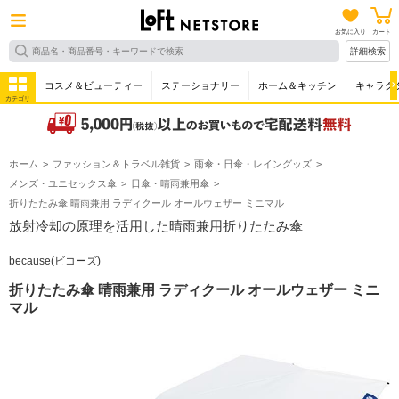
お気に入り
カート
詳細検索
コスメ＆ビューティー
ステーショナリー
ホーム＆キッチン
キャラク
カテゴリ
ホーム
ファッション＆トラベル雑貨
雨傘・日傘・レイングッズ
メンズ・ユニセックス傘
日傘・晴雨兼用傘
折りたたみ傘 晴雨兼用 ラディクール オールウェザー ミニマル
放射冷却の原理を活用した晴雨兼用折りたたみ傘
because(ビコーズ)
折りたたみ傘 晴雨兼用 ラディクール オールウェザー ミニ
マル