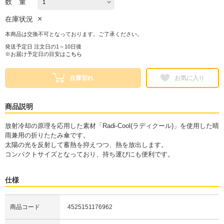
数 量
×
在庫状況
本商品は交換不可となっております。ご了承ください。
発送予定日 注文日の1～10日後
※お届け予定日の目安は
こちら
在庫切れ
お気に入り
商品説明
放射冷却の原理を応用した素材「Radi-Cool(ラディクール)」を使用した晴
雨兼用の折りたたみ傘です。
太陽の光を反射して蓄熱を抑えつつ、熱を放出します。
コンパクトサイズとなっており、持ち運びにも便利です。
仕様
商品コード
4525151176962