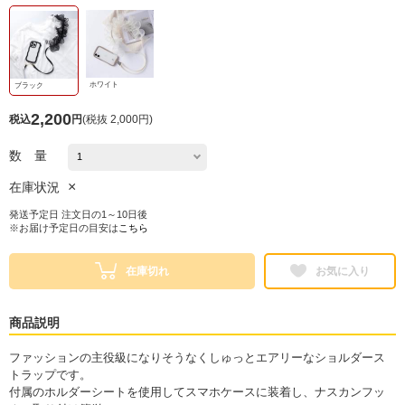
ホワイト
ブラック
2,200
税込
円
(
税抜 2,000円
)
数 量
×
在庫状況
発送予定日 注文日の1～10日後
※お届け予定日の目安は
こちら
在庫切れ
お気に入り
商品説明
ファッションの主役級になりそうなくしゅっとエアリーなショルダース
トラップです。
付属のホルダーシートを使用してスマホケースに装着し、ナスカンフッ