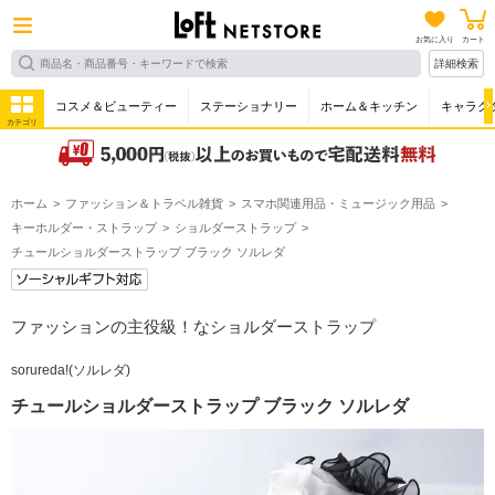
お気に入り
カート
詳細検索
コスメ＆ビューティー
ステーショナリー
ホーム＆キッチン
キャラク
カテゴリ
ホーム
ファッション＆トラベル雑貨
スマホ関連用品・ミュージック用品
キーホルダー・ストラップ
ショルダーストラップ
チュールショルダーストラップ ブラック ソルレダ
ファッションの主役級！なショルダーストラップ
sorureda!(ソルレダ)
チュールショルダーストラップ ブラック ソルレダ