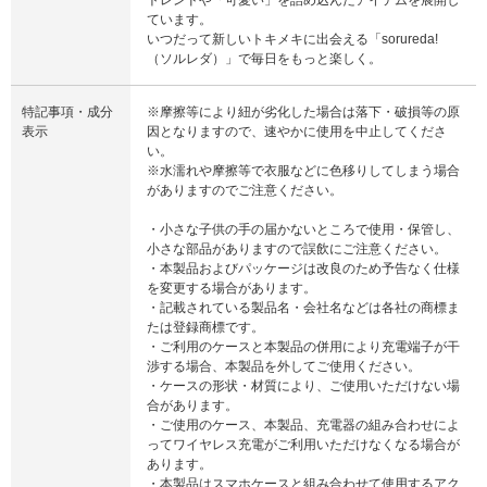
ています。
いつだって新しいトキメキに出会える「sorureda!
（ソルレダ）」で毎日をもっと楽しく。
特記事項・成分
※摩擦等により紐が劣化した場合は落下・破損等の原
表示
因となりますので、速やかに使用を中止してくださ
い。
※水濡れや摩擦等で衣服などに色移りしてしまう場合
がありますのでご注意ください。
・小さな子供の手の届かないところで使用・保管し、
小さな部品がありますので誤飲にご注意ください。
・本製品およびパッケージは改良のため予告なく仕様
を変更する場合があります。
・記載されている製品名・会社名などは各社の商標ま
たは登録商標です。
・ご利用のケースと本製品の併用により充電端子が干
渉する場合、本製品を外してご使用ください。
・ケースの形状・材質により、ご使用いただけない場
合があります。
・ご使用のケース、本製品、充電器の組み合わせによ
ってワイヤレス充電がご利用いただけなくなる場合が
あります。
・本製品はスマホケースと組み合わせて使用するアク