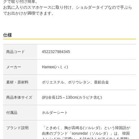
クで取り付け簡単。
お気に入りのスマホケースに取り付け、ショルダータイプなので手ぶら
でお出かけが満喫できます。
仕様
商品コード
4522327984345
メーカー
Hamee(ハミィ)
素材・原材料
ポリエステル、ポリウレタン、亜鉛合金
商品本体サイズ
(約)全長125～130cm(カラビナ含む)
付属品
ホルダーシート
ブランド説明
「ときめく、胸が高鳴る(ソルレダ)」という韓国語が
由来のブランド「sorureda!（ソルレダ）」は、 韓国
トレンドや「可愛い」を詰め込んだアイテムを展開し