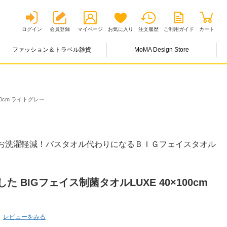
ログイン
会員登録
マイページ
お気に入り
注文履歴
ご利用ガイド
カート
ファッション＆トラベル雑貨
MoMA Design Store
0cm ライトグレー
 お洗濯軽減！バスタオル代わりになるＢＩＧフェイスタオル
 BIGフェイス制菌タオルLUXE 40×100cm
レビューをみる