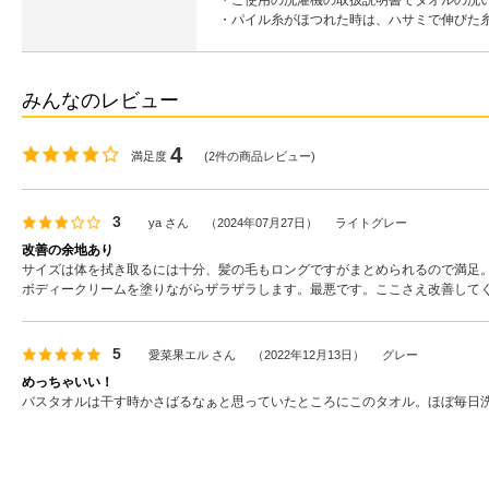
・ご使用の洗濯機の取扱説明書でタオルの洗
・パイル糸がほつれた時は、ハサミで伸びた
みんなのレビュー
4
満足度
(
2
件の商品レビュー)
3
ya
さん
（
2024年07月27日
）
ライトグレー
改善の余地あり
サイズは体を拭き取るには十分、髪の毛もロングですがまとめられるので満足
ボディークリームを塗りながらザラザラします。最悪です。ここさえ改善して
5
愛菜果エル
さん
（
2022年12月13日
）
グレー
めっちゃいい！
バスタオルは干す時かさばるなぁと思っていたところにこのタオル。ほぼ毎日