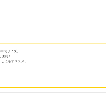
の中間サイズ。
て便利！
屋干しにもオススメ。