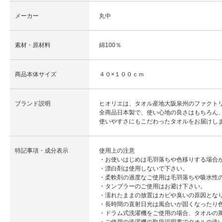
メーカー
丸中
素材・原材料
綿100％
商品本体サイズ
４０×１００ｃｍ
ブランド説明
ヒオリエは、タオル産地大阪泉州のファクト
全商品日本製で、使い心地の良さはもちろん
使いやすさにもこだわったタオルをお届けし
特記事項・成分表示
使用上の注意
・お使いはじめは毛羽落ちや色移りする場合
・漂白剤は使用しないで下さい。
・柔軟剤の過度なご使用は毛羽落ちや吸水性
・タンブラーのご使用はお避け下さい。
・濡れたままの放置はカビや臭いの原因とな
・長時間の直射日光は風合いが固くなったり
・ドラム式洗濯機をご使用の場合、タオルの