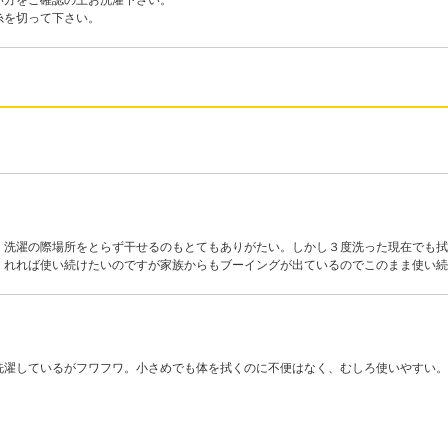
い方をご確認の上お洗濯下さい。
糸を切って下さい。
。洗濯の際場所をとらず干せるのもとてもありがたい。しかし３度洗った現在でも拭
くれれば使い続けたいのですが家族からもブーイングが出ているのでこのまま使い続
洗濯しているがフワフワ。小さめでも体を拭くのに不便はなく、むしろ使いやすい。