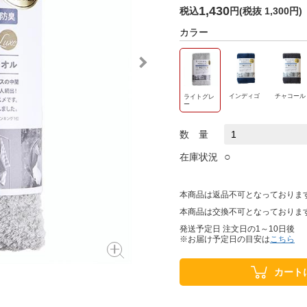
1,430
税込
円
(
税抜 1,300円
)
カラー
インディゴ
チャコール
ライトグレ
ー
数 量
○
在庫状況
本商品は返品不可となっておりま
本商品は交換不可となっておりま
発送予定日 注文日の1～10日後
※お届け予定日の目安は
こちら
カート