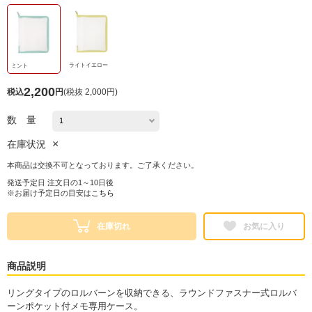
ライトイエロー
ミント
2,200
税込
円
(
税抜 2,000円
)
数 量
×
在庫状況
本商品は交換不可となっております。ご了承ください。
発送予定日 注文日の1～10日後
※お届け予定日の目安は
こちら
在庫切れ
お気に入り
商品説明
リングタイプのロルバーンを収納できる、ラウンドファスナー式ロルバ
ーンポケット付メモ専用ケース。