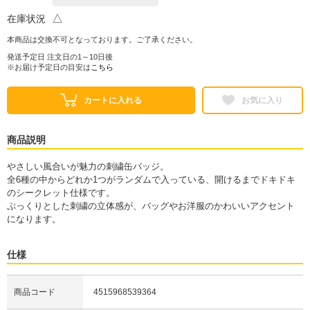
△
在庫状況
本商品は交換不可となっております。ご了承ください。
発送予定日 注文日の1～10日後
※お届け予定日の目安は
こちら
カートに入れる
お気に入り
商品説明
やさしい風合いが魅力の刺繍缶バッジ。
全6種の中からどれか1つがランダムで入っている、開けるまでドキドキ
のシークレット仕様です。
ぷっくりとした刺繍の立体感が、バッグやお洋服のかわいいアクセント
になります。
仕様
商品コード
4515968539364