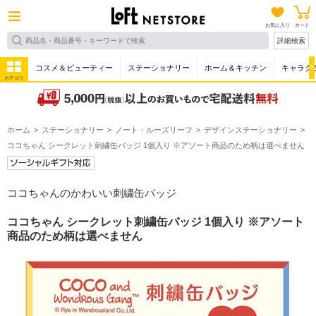
お気に入り
カート
詳細検索
コスメ＆ビューティー
ステーショナリー
ホーム＆キッチン
キャラク
カテゴリ
ホーム
ステーショナリー
ノート・ルーズリーフ
デザインステーショナリー
ココちゃん シークレット刺繍缶バッジ 1個入り ※アソート商品のため柄は選べません
ココちゃんのかわいい刺繍缶バッジ
ココちゃん シークレット刺繍缶バッジ 1個入り ※アソート
商品のため柄は選べません