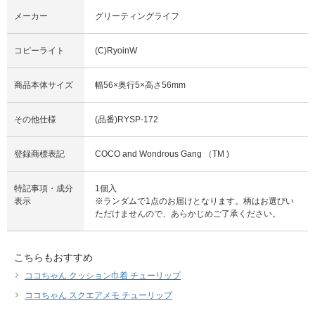
メーカー
グリーティングライフ
コピーライト
(C)RyoinW
商品本体サイズ
幅56×奥行5×高さ56mm
その他仕様
(品番)RYSP-172
登録商標表記
COCO and Wondrous Gang （TM )
特記事項・成分
1個入
表示
※ランダムで1点のお届けとなります。柄はお選びい
ただけませんので、あらかじめご了承ください。
こちらもおすすめ
ココちゃん クッション巾着 チューリップ
ココちゃん スクエアメモ チューリップ