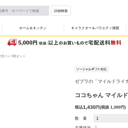
詳細検索
ホーム＆キッチン
キャラクター＆バラエティ雑貨
蛍光ペン 5色セット
ゼブラの「マイルドライ
ココちゃん マイルド
1,430
税込
円
(
税抜 1,300円
)
数 量
△
在庫状況