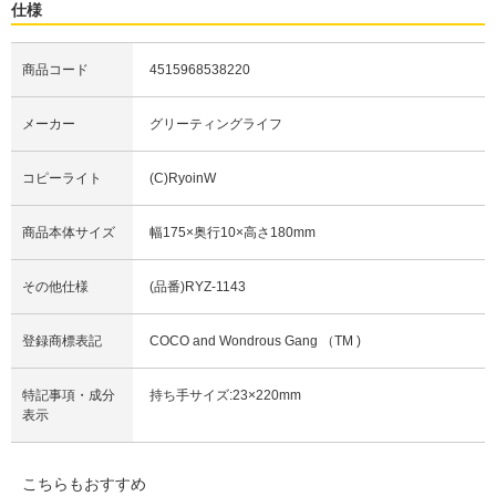
仕様
商品コード
4515968538220
メーカー
グリーティングライフ
コピーライト
(C)RyoinW
商品本体サイズ
幅175×奥行10×高さ180mm
その他仕様
(品番)RYZ-1143
登録商標表記
COCO and Wondrous Gang （TM )
特記事項・成分
持ち手サイズ:23×220mm
表示
こちらもおすすめ