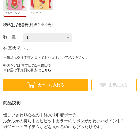
バルーン
チューリップ
1,760
税込
円
(
税抜 1,600円
)
数 量
△
在庫状況
本商品は交換不可となっております。ご了承ください。
発送予定日 注文日の1～10日後
※お届け予定日の目安は
こちら
カートに入れる
お気に入り
商品説明
優しいさわり心地の中綿入り巾着ポーチ。
ふかふかの持ち手とビビットカラーのリボンがかわいいポイント！
ガジェットアイテムなどを入れるのにもぴったりです。