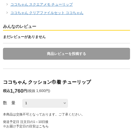
ココちゃん スクエアメモ チューリップ
ココちゃん クリアファイルセット ココちゃん
みんなのレビュー
まだレビューがありません
商品レビューを投稿する
ココちゃん クッション巾着 チューリップ
1,760
税込
円
(
税抜 1,600円
)
数 量
本商品は交換不可となっております。ご了承ください。
発送予定日 注文日の1～10日後
※お届け予定日の目安は
こちら