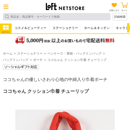
お気に入り
カート
詳細検索
コスメ＆ビューティー
ステーショナリー
ホーム＆キッチン
キャラク
カテゴリ
ホーム
ステーショナリー
ペンケース・筆箱・バッグインバッグ
バッグインバッグ
ポーチ
ココちゃん クッション巾着 チューリップ
ココちゃんの優しいさわり心地の中綿入り巾着ポーチ
ココちゃん クッション巾着 チューリップ