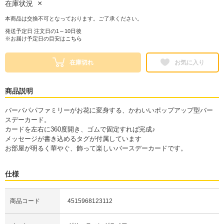
×
在庫状況
本商品は交換不可となっております。ご了承ください。
発送予定日 注文日の1～10日後
※お届け予定日の目安は
こちら
在庫切れ
お気に入り
商品説明
バーバパパファミリーがお花に変身する、かわいいポップアップ型バー
スデーカード。
カードを左右に360度開き、ゴムで固定すれば完成♪
メッセージが書き込めるタグが付属しています
お部屋が明るく華やぐ、飾って楽しいバースデーカードです。
仕様
商品コード
4515968123112