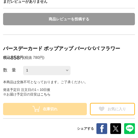
まだレビューがありません
商品レビューを投稿する
バースデーカード ポップアップ バーバパパ フラワー
858
税込
円
(
税抜 780円
)
数 量
本商品は交換不可となっております。ご了承ください。
発送予定日 注文日の1～10日後
※お届け予定日の目安は
こちら
在庫切れ
お気に入り
シェアする