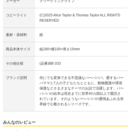
メーカー
グリーティングライフ
コピーライト
(C)2025 Alice Taylor & Thomas Taylor ALL RIGHTS
RESERVED
素材・原材料
紙
商品本体サイズ
縦180×横100×厚さ15mm
その他仕様
(品番)BB-333
ブランド説明
何にでも変身できる不思議なバーバパパ。愛するバー
バママと7人の子どもたちとともに、動物愛護や環境
保護などさまざまなテーマのお話で活躍します。バー
バパパの絵本は現在までに世界40カ国以上で愛読さ
れています。そのようなバーバパパの愛情あふれる世
界線で心癒されるシリーズです。
みんなのレビュー