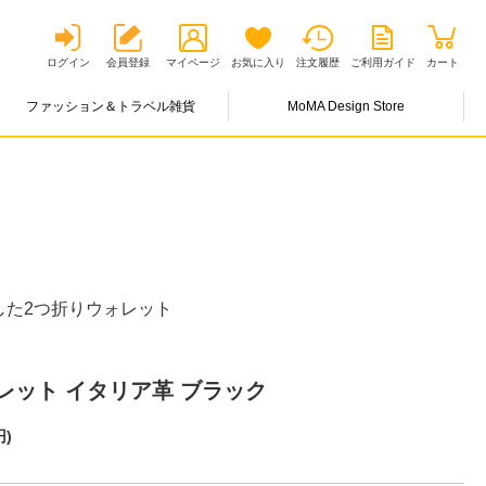
ログイン
会員登録
マイページ
お気に入り
注文履歴
ご利用ガイド
カート
ファッション＆トラベル雑貨
MoMA Design Store
した2つ折りウォレット
レット イタリア革 ブラック
円
)