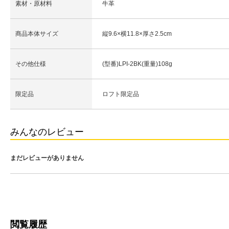
素材・原材料
牛革
商品本体サイズ
縦9.6×横11.8×厚さ2.5cm
その他仕様
(型番)LPI-2BK(重量)108g
限定品
ロフト限定品
みんなのレビュー
まだレビューがありません
閲覧履歴