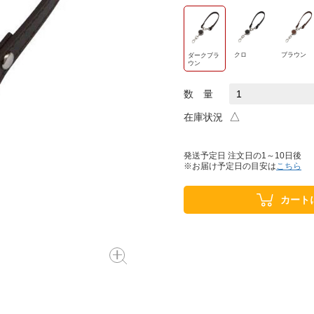
クロ
ブラウン
ダークブラ
ウン
数 量
△
在庫状況
発送予定日 注文日の1～10日後
※お届け予定日の目安は
こちら
カート