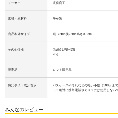
メーカー
渡喜商工
素材・原材料
牛革製
商品本体サイズ
縦17cm×横2cm×高さ0.8cm
その他仕様
(品番) LPB-4DB
20g
限定品
ロフト限定品
特記事項・成分表示
パスケースや名札などの軽い小物（100ｇま
（※絶対に携帯電話やカメラには使用しない
みんなのレビュー