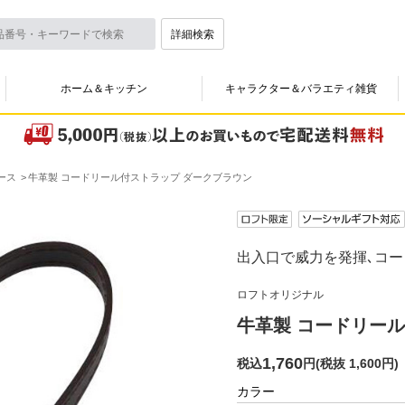
詳細検索
ホーム＆キッチン
キャラクター＆バラエティ雑貨
ース
牛革製 コードリール付ストラップ ダークブラウン
出入口で威力を発揮､コ
ロフトオリジナル
牛革製 コードリー
1,760
税込
円
(
税抜 1,600円
)
カラー