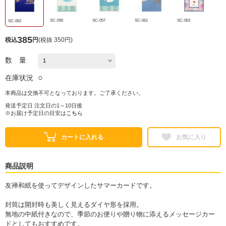
SC-056
SC-057
SC-061
SC-063
SC-062
385
税込
円
(
税抜 350円
)
数 量
○
在庫状況
本商品は交換不可となっております。ご了承ください。
発送予定日 注文日の1～10日後
※お届け予定日の目安は
こちら
カートに入れる
お気に入り
商品説明
友禅和紙を使ってデザインしたサマーカードです。
封筒は開封時も美しく見えるダイヤ形を採用。
無地の中紙付きなので、季節のお便りや贈り物に添えるメッセージカー
ドとしてもおすすめです。