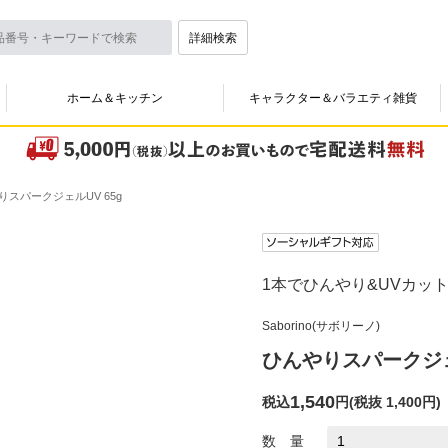
詳細検索
ホーム＆キッチン
キャラクター＆バラエティ雑貨
りスパークジェルUV 65g
1本でひんやり&UVカッ
Saborino(サボリーノ)
ひんやりスパークジェル
1,540
税込
円
(
税抜 1,400円
)
数 量