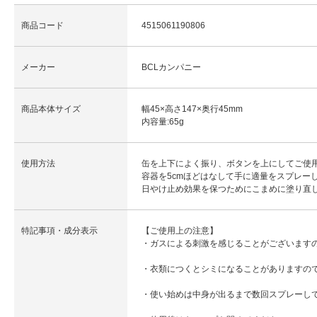
商品コード
4515061190806
メーカー
BCLカンパニー
商品本体サイズ
幅45×高さ147×奥行45mm
内容量:65g
使用方法
缶を上下によく振り、ボタンを上にしてご使
容器を5cmほどはなして手に適量をスプレー
日やけ止め効果を保つためにこまめに塗り直
特記事項・成分表示
【ご使用上の注意】
・ガスによる刺激を感じることがございます
・衣類につくとシミになることがありますの
・使い始めは中身が出るまで数回スプレーし