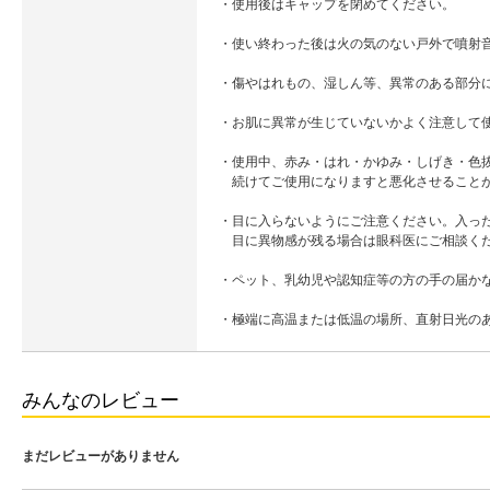
・使用後はキャップを閉めてください。
・使い終わった後は火の気のない戸外で噴射
・傷やはれもの、湿しん等、異常のある部分
・お肌に異常が生じていないかよく注意して
・使用中、赤み・はれ・かゆみ・しげき・色
続けてご使用になりますと悪化させること
・目に入らないようにご注意ください。入っ
目に異物感が残る場合は眼科医にご相談く
・ペット、乳幼児や認知症等の方の手の届か
・極端に高温または低温の場所、直射日光の
みんなのレビュー
まだレビューがありません