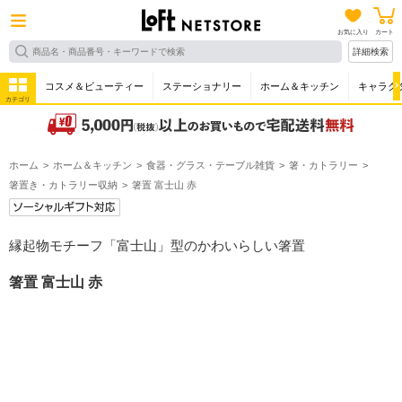
お気に入り
カート
詳細検索
コスメ＆ビューティー
ステーショナリー
ホーム＆キッチン
キャラク
カテゴリ
ホーム
ホーム＆キッチン
食器・グラス・テーブル雑貨
箸・カトラリー
箸置き・カトラリー収納
箸置 富士山 赤
縁起物モチーフ「富士山」型のかわいらしい箸置
箸置 富士山 赤