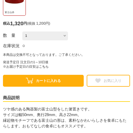
富士山赤
1,320
税込
円
(
税抜 1,200円
)
数 量
○
在庫状況
本商品は交換不可となっております。ご了承ください。
発送予定日 注文日の1～10日後
※お届け予定日の目安は
こちら
カートに入れる
お気に入り
商品説明
ツヤ感のある陶器製の富士山型をした箸置きです。
サイズは幅50mm、奥行28mm、高さ22mm。
縁起物モチーフである富士山の形は、素朴なかわいらしさを食卓にもた
らします。おもてなしの食卓にもオススメです。