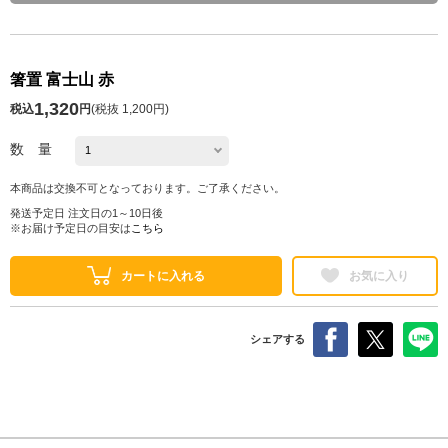
箸置 富士山 赤
1,320
税込
円
(
税抜 1,200円
)
数 量
本商品は交換不可となっております。ご了承ください。
発送予定日 注文日の1～10日後
※お届け予定日の目安は
こちら
カートに入れる
お気に入り
シェアする