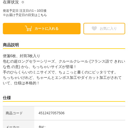
○
在庫状況
発送予定日 注文日の1～10日後
※お届け予定日の目安は
こちら
カートに入れる
お気に入り
商品説明
便箋6枚、封筒3枚入り
包むの超ロングセラーシリーズ、クルールクレール (フランス語で きれい
な色 の意) から、ちっちゃいサイズが登場！
手のひらくらいのミニサイズで、ちょこっと書くのにピッタリです。
ちっちゃいけれど、ちゃーんとエンボス加工やダイカット加工がされて
いて、仕様は本格的！
仕様
商品コード
4512427057506
メーカー
包む