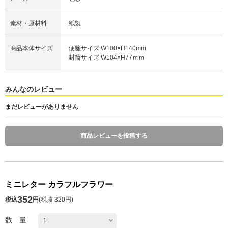
素材・原材料
紙製
商品本体サイズ
便箋サイズ W100×H140mm
封筒サイズ W104×H77ｍｍ
みんなのレビュー
まだレビューがありません
商品レビューを投稿する
ミニレター カラフルフラワー
352
税込
円
(
税抜 320円
)
数 量