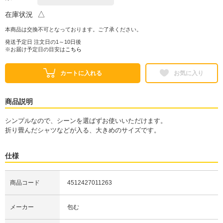
△
在庫状況
本商品は交換不可となっております。ご了承ください。
発送予定日 注文日の1～10日後
※お届け予定日の目安は
こちら
カートに入れる
お気に入り
商品説明
シンプルなので、シーンを選ばずお使いいただけます。
折り畳んだシャツなどが入る、大きめのサイズです。
仕様
商品コード
4512427011263
メーカー
包む