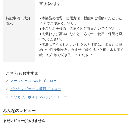
寄り添います。
特記事項・成分
●本製品の性質・使用方法・機能をご理解いただいた
表示
うえでご使用ください。
●小さなお子様の手の届く所に置かないでください。
●火気および高温になるところでのご使用・保管は避
けてください。
●洗濯はできません。汚れを落とす際は、水または薄
めた中性洗剤を布に含ませて軽く拭いた後、水を固く
絞った布等で拭き取ってください。
こちらもおすすめ
スーツケースベルト イエロー
パッキングケース 筒形 イエロー
パッカブルボストンバッグ イエロー
みんなのレビュー
まだレビューがありません