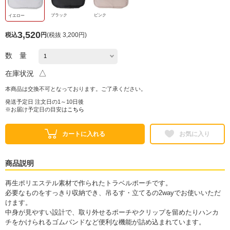
ブラック
ピンク
イエロー
3,520
税込
円
(
税抜 3,200円
)
数 量
△
在庫状況
本商品は交換不可となっております。ご了承ください。
発送予定日 注文日の1～10日後
※お届け予定日の目安は
こちら
カートに入れる
お気に入り
商品説明
再生ポリエステル素材で作られたトラベルポーチです。
必要なものをすっきり収納でき、吊るす・立てるの2wayでお使いいただ
けます。
中身が見やすい設計で、取り外せるポーチやクリップを留めたりハンカ
チをかけられるゴムバンドなど便利な機能が詰め込まれています。