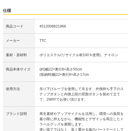
仕様
商品コード
4512008621966
メーカー
TTC
素材・原材料
ポリエステル(リサイクル材100％使用)、ナイロン
商品本体サイズ
(約)幅22×奥行8×高さ55cm
(収納時)幅22×奥行8×高さ17cm
使用方法
吊り下げループを使用して吊るす、外側持ち手下のス
ナップボタンと内側上段の背面ボタンを留めて立て
て、2WAYでお使い頂けます。
ブランド説明
再生素材やアップサイクルを活用し、環境への負荷を
最小限に抑えながら、機能性とデザインを両立したト
ラベルグッズを展開します。
使い捨てではなく、長く愛せる旅のパートナーとして