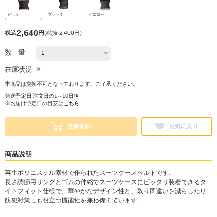
ブラック
イエロー
ピンク
2,640
税込
円
(
税抜 2,400円
)
数 量
×
在庫状況
本商品は交換不可となっております。ご了承ください。
発送予定日 注文日の1～10日後
※お届け予定日の目安は
こちら
在庫切れ
お気に入り
商品説明
再生ポリエステル素材で作られたスーツケースベルトです。
長さ調節用リングとゴムの伸縮でスーツケースにピッタリ装着できるタ
イトフィット仕様で、華やかなデザイン性と、取り間違いを減らしたり
防犯対策にも役立つ機能性を兼ね備えています。