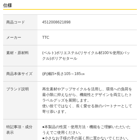
仕様
商品コード
4512008621898
メーカー
TTC
素材・原材料
(ベルト)ポリエステル(リサイクル材100％使用)(バッ
クル)ポリアセタール
商品本体サイズ
(約)幅5×長さ105～185㎝
ブランド説明
再生素材やアップサイクルを活用し、環境への負荷を
最小限に抑えながら、機能性とデザインを両立したト
ラベルグッズを展開します。
使い捨てではなく、長く愛せる旅のパートナーとして
寄り添います。
特記事項・成分
●本製品の性質・使用方法・機能をご理解いただいた
表示
うえでご使用ください。
●小さなお子様の手の届く所に置かないでください。