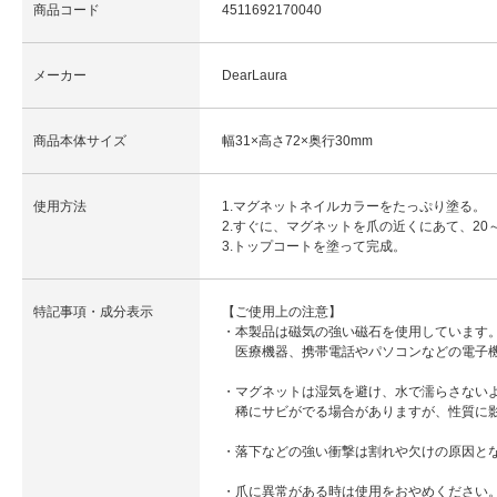
商品コード
4511692170040
メーカー
DearLaura
商品本体サイズ
幅31×高さ72×奥行30mm
使用方法
1.マグネットネイルカラーをたっぷり塗る。
2.すぐに、マグネットを爪の近くにあて、20
3.トップコートを塗って完成。
特記事項・成分表示
【ご使用上の注意】
・本製品は磁気の強い磁石を使用しています
医療機器、携帯電話やパソコンなどの電子機
・マグネットは湿気を避け、水で濡らさない
稀にサビがでる場合がありますが、性質に
・落下などの強い衝撃は割れや欠けの原因と
・爪に異常がある時は使用をおやめください