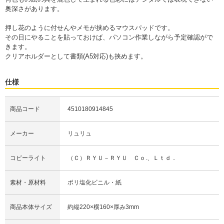
奥深さがあります。
押し花のように付せんやメモが挟めるマウスパッドです。
その日にやることを貼っておけば、パソコン作業しながら予定確認がで
きます。
クリアホルダーとして書類(A5対応)も挟めます。
仕様
商品コード
4510180914845
メーカー
リュリュ
コピーライト
（Ｃ）ＲＹＵ－ＲＹＵ Ｃｏ.、Ｌｔｄ．
素材・原材料
ポリ塩化ビニル・紙
商品本体サイズ
約縦220×横160×厚み3mm