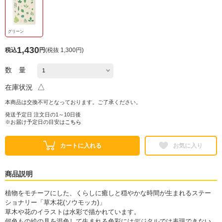
グリーン
1,430
税込
円
(
税抜 1,300円
)
数 量
△
在庫状況
本商品は交換不可となっております。ご了承ください。
発送予定日 注文日の1～10日後
※お届け予定日の目安は
こちら
カートに入れる
お気に入り
商品説明
植物をモチーフにした、くらしに癒しと穏やかな時間が生まれるステー
ショナリー「草木花(ソウモッカ)」
草木や花のイラストは水彩で描かれています。
何色もの絵の具を混色して生まれる色彩にはデジタルでは表現できない