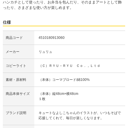
ハンカチとして使ったり、お弁当を包んだり、そのままアートとして飾
ったり、さまざまな使い方が楽しめます。
仕様
商品コード
4510180913060
メーカー
リュリュ
コピーライト
（Ｃ）ＲＹＵ－ＲＹＵ Ｃｏ．，Ｌｔｄ
素材・原材料
（本体）コーマブロード/綿100%
商品本体サイズ
（本体）縦48cm×横48cm
１枚
ブランド説明
キュートなよしこちゃんのイラストが、いつもそばで
応援してくれて、毎日が楽しくなります。