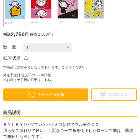
ルージュ
リズム
イエティ
カフェ
2,750
税込
円
(
税抜 2,500円
)
数 量
△
在庫状況
本商品は交換不可となっております。ご了承ください。
発送予定日 注文日の1～10日後
※お届け予定日の目安は
こちら
カートに入れる
お気に入り
商品説明
ＲＹＵＲＹＵ×ウマカケバクミコ新作のマルチクロス。
滑らかで肌触りの良い、上質なコーマ糸を使用したローン生地は、薄地
で肌触りも良いです。