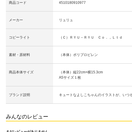
商品コード
4510180910977
メーカー
リュリュ
コピーライト
（Ｃ）ＲＹＵ－ＲＹＵ Ｃｏ．，Ｌｔｄ
素材・原材料
（本体）ポリプロピレン
商品本体サイズ
（本体）縦22cm×横15.3cm
A5サイズ１枚
ブランド説明
キュートなよしこちゃんのイラストが、いつ
みんなのレビュー
まだレビューがありません