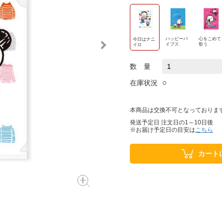
ハッピーバ
心をこめて
今日はナニ
イブス
歌う
イロ
数 量
○
在庫状況
本商品は交換不可となっておりま
発送予定日 注文日の1～10日後
※お届け予定日の目安は
こちら
カート