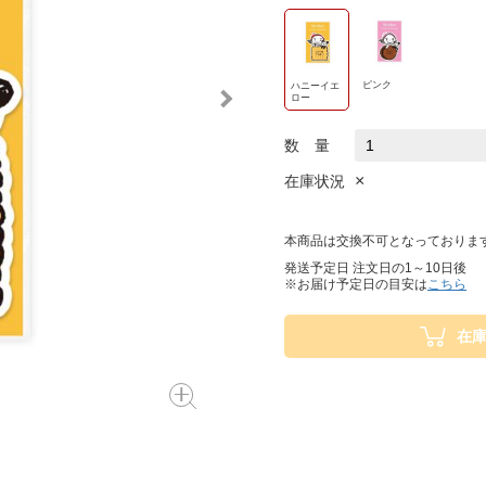
ピンク
ハニーイエ
ロー
数 量
×
在庫状況
本商品は交換不可となっておりま
発送予定日 注文日の1～10日後
※お届け予定日の目安は
こちら
在