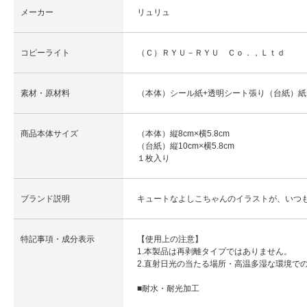
メーカー
リュリュ
コピーライト
（Ｃ）ＲＹＵ－ＲＹＵ Ｃｏ．，Ｌｔｄ
素材・原材料
（本体）シール紙+透明シート張り（台紙）紙
商品本体サイズ
（本体）縦8cm×横5.8cm
（台紙）縦10cm×横5.8cm
１枚入り
ブランド説明
キュートなよしこちゃんのイラストが、いつ
特記事項・成分表示
【使用上の注意】
1.本製品は再剥離タイプではありません。
2.直射日光の当たる場所・高温多湿な環境で
■耐水・耐光加工