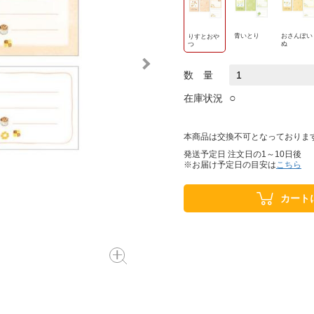
青いとり
おさんぽい
りすとおや
ぬ
つ
数 量
○
在庫状況
本商品は交換不可となっておりま
発送予定日 注文日の1～10日後
※お届け予定日の目安は
こちら
カート