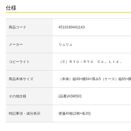
仕様
商品コード
4510180441143
メーカー
リュリュ
コピーライト
（Ｃ）ＲＹＵ－ＲＹＵ Ｃｏ.、Ｌｔｄ．
商品本体サイズ
（本体）縦49×横64×厚み5（ケース）縦65×横
その他仕様
(品番)ASMS01
特記事項・成分表示
便箋40枚(2柄×各20)