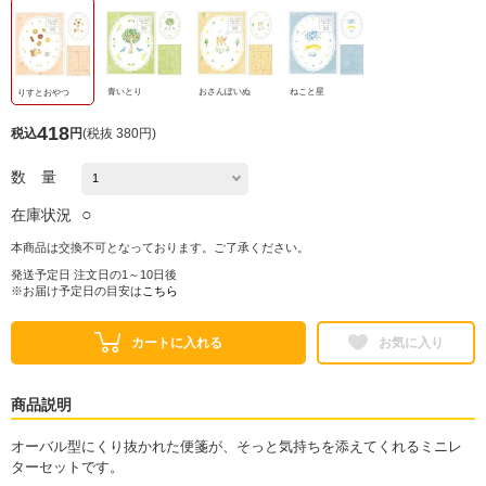
青いとり
おさんぽいぬ
ねこと星
りすとおやつ
418
税込
円
(
税抜 380円
)
数 量
○
在庫状況
本商品は交換不可となっております。ご了承ください。
発送予定日 注文日の1～10日後
※お届け予定日の目安は
こちら
カートに入れる
お気に入り
商品説明
オーバル型にくり抜かれた便箋が、そっと気持ちを添えてくれるミニレ
ターセットです。