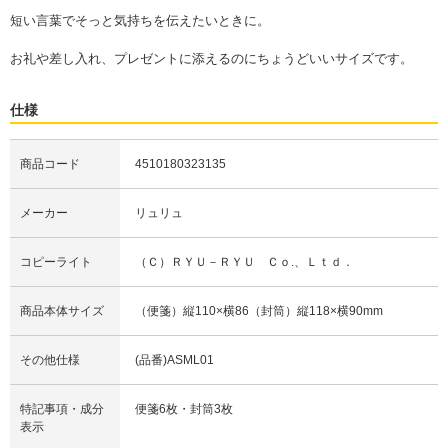
短い言葉でそっと気持ちを伝えたいときに。
お礼や差し入れ、プレゼントに添えるのにちょうどいいサイズです。
仕様
商品コード
4510180323135
メーカー
リュリュ
コピーライト
（Ｃ）ＲＹＵ－ＲＹＵ Ｃｏ.、Ｌｔｄ．
商品本体サイズ
（便箋）縦110×横86（封筒）縦118×横90mm
その他仕様
(品番)ASML01
特記事項・成分
便箋6枚・封筒3枚
表示