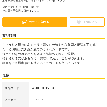
本商品は交換不可となっております。ご了承ください。
発送予定日 注文日の1～10日後
※お届け予定日の目安は
こちら
カートに入れる
お気に入り
商品説明
しっかりと厚みのあるクリア素材に色鮮やかな印刷と銀箔加工を施し
た、透明感と光沢感が魅力のうちわカードです。
ひとあおぎの涼やかさを添えて気持ちを贈るご挨拶。
指を通せる穴があるため、安定してあおぐことができます。
縦書きにも横書きにも使えるミニカードも付いています。
仕様
商品コード
4510180015153
メーカー
リュリュ