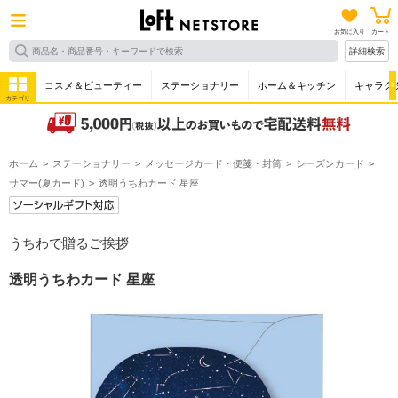
お気に入り
カート
詳細検索
コスメ＆ビューティー
ステーショナリー
ホーム＆キッチン
キャラク
カテゴリ
ホーム
ステーショナリー
メッセージカード・便箋・封筒
シーズンカード
サマー(夏カード)
透明うちわカード 星座
うちわで贈るご挨拶
透明うちわカード 星座