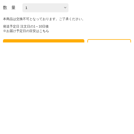
数 量
本商品は交換不可となっております。ご了承ください。
発送予定日 注文日の1～10日後
※お届け予定日の目安は
こちら
カートに入れる
お気に入り
シェアする
株式会社ロフト
東京都公安委員会 第303319700768号
販売会社情報
特定商取引法に基づく表示
ヘルプ・お問い合わせ