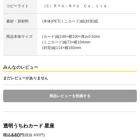
コピーライト
（Ｃ）ＲＹＵ－ＲＹＵ Ｃｏ.、Ｌｔｄ．
素材・原材料
(本体)PET(ミニカード)紙(封筒)紙
商品本体サイズ
(カード)縦148×横100×厚み0.5mm
(ミニカード)縦73×横104mm
(封筒)縦114×横160mm
みんなのレビュー
まだレビューがありません
商品レビューを投稿する
透明うちわカード 星座
440
税込
円
(
税抜 400円
)