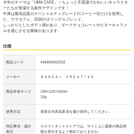
今年のテーマは「UMA CAFE」！ちょっと不思議でかわいいキャラクタ
ーたちが登場する新作デザインです！
中身は最高品質のスペシャルティグレードのコーヒー豆だけを使用し
た、ウマカフェ。2026のオリジナルブレンド。
しっかりとしたボディ感があり、ダークチョコレートやビターキャラメ
ルを感じさせる風味があります。
仕様
商品コード
446684002532
メーカー
ＢＡＮＺＡＩ ＣＲＥＡＴＩＶＥ
商品本体サイズ
100×125×10mm
10g
使用方法
直射日光高温多湿を避け保存してください。
特記事項・成分
※ロフトネットストアでは、サイト上に最新の商品情
表示
報を表示するよう努めておりますが、