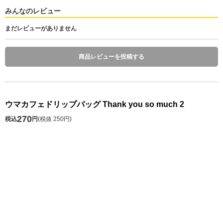
みんなのレビュー
まだレビューがありません
商品レビューを投稿する
ウマカフェドリップバッグ Thank you so much 2
270
税込
円
(
税抜 250円
)
数 量
本商品は返品不可となっております。ご了承ください。
本商品は交換不可となっております。ご了承ください。
発送予定日 注文日の1～10日後
※お届け予定日の目安は
こちら
カートに入れる
お気に入り