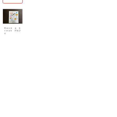
Ｈａｖｅ ａ ｂ
ｒｅａｋ デカフ
ェ