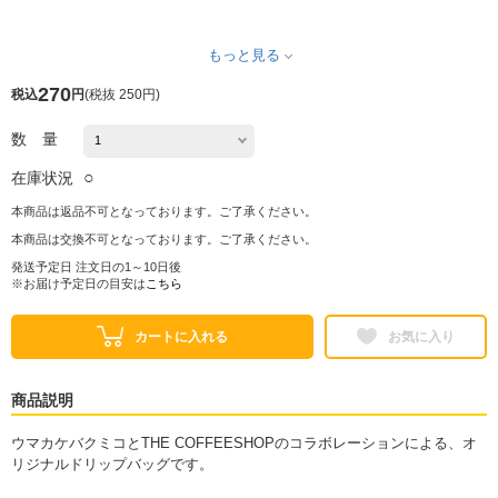
もっと見る
270
税込
円
(
税抜 250円
)
数 量
○
在庫状況
本商品は返品不可となっております。ご了承ください。
本商品は交換不可となっております。ご了承ください。
発送予定日 注文日の1～10日後
※お届け予定日の目安は
こちら
カートに入れる
お気に入り
商品説明
ウマカケバクミコとTHE COFFEESHOPのコラボレーションによる、オ
リジナルドリップバッグです。